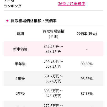
トヨタ
36位 / 71車種中
ランキング
買取相場価格推移・残価率
買取相場価格
時期
残価率(最大)
(予測)
345.5
万円～
新車価格
-
368.1
万円
344.8
万円～
半年後
99.80%
367.3
万円
331.2
万円～
1年後
95.86%
352.8
万円
303.3
万円～
2年後
87.78%
323.1
万円
272.6
万円～