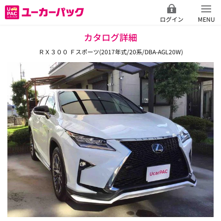
ログイン
MENU
カタログ詳細
ＲＸ３００ Ｆスポーツ(2017年式/20系/DBA-AGL20W)