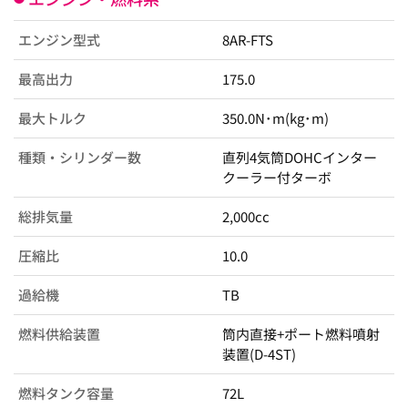
エンジン型式
8AR-FTS
最高出力
175.0
最大トルク
350.0N･m(kg･m)
種類・シリンダー数
直列4気筒DOHCインター
クーラー付ターボ
総排気量
2,000cc
圧縮比
10.0
過給機
TB
燃料供給装置
筒内直接+ポート燃料噴射
装置(D-4ST)
燃料タンク容量
72L