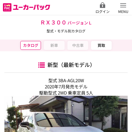
ログイン
MENU
ＲＸ３００
バージョンＬ
型式・モデル別カタログ
カタログ
新車
中古車
買取
新型（最新モデル）
型式 3BA-AGL20W
2020年7月発売モデル
駆動型式 2WD 乗車定員 5人