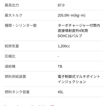
最高出力
87.0
最大トルク
205.0N･m(kg･m)
種類・シリンダー数
ターボチャージャー付筒内
直接噴射直列4気筒
DOHC16バルブ
総排気量
1,200cc
圧縮比
-
過給機
TB
燃料供給装置
電子制御式マルチポイント
インジェクション
燃料タンク容量
45L