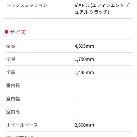
トランスミッション
6速EDC(エフィシエント デ
ュアル クラッチ)
サイズ
全長
4,095mm
全幅
1,750mm
全高
1,445mm
室内長
-
室内幅
-
室内高
-
ホイールベース
2,600mm