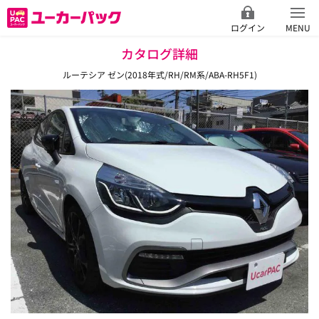
ログイン
MENU
カタログ詳細
ルーテシア ゼン(2018年式/RH/RM系/ABA-RH5F1)