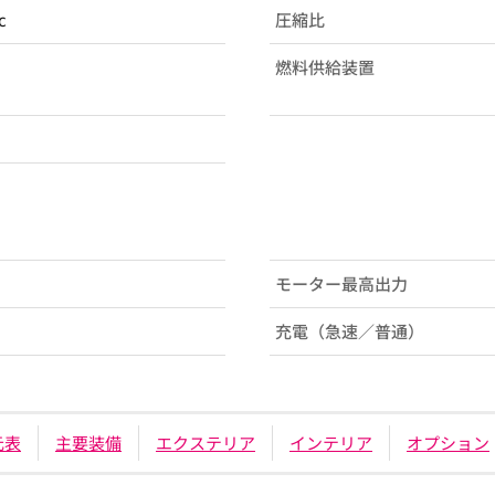
c
圧縮比
燃料供給装置
モーター最高出力
充電（急速／普通）
元表
主要装備
エクステリア
インテリア
オプション