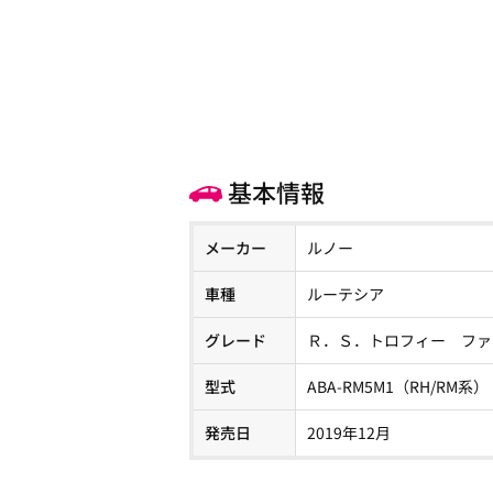
基本情報
メーカー
ルノー
車種
ルーテシア
グレード
Ｒ．Ｓ．トロフィー ファ
型式
ABA-RM5M1（RH/RM系）
発売日
2019年12月