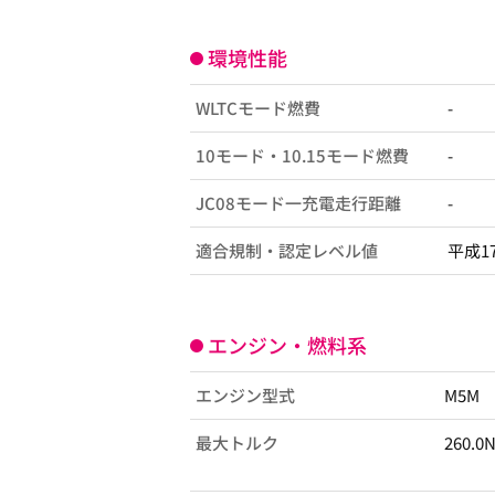
環境性能
WLTCモード燃費
-
10モード・10.15モード燃費
-
JC08モード一充電走行距離
-
適合規制・認定レベル値
平成1
エンジン・燃料系
エンジン型式
M5M
最大トルク
260.0