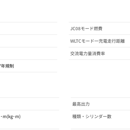
JC08モード燃費
WLTCモード一充電走行距離
交流電力量消費率
7年規制
最高出力
N･m(kg･m)
種類・シリンダー数