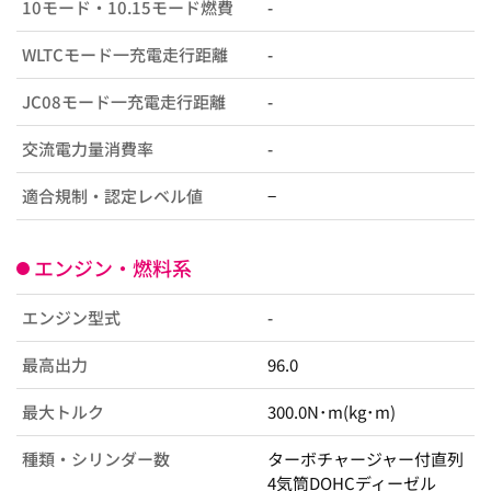
10モード・10.15モード燃費
-
WLTCモード一充電走行距離
-
JC08モード一充電走行距離
-
交流電力量消費率
-
適合規制・認定レベル値
−
エンジン・燃料系
エンジン型式
-
最高出力
96.0
最大トルク
300.0N･m(kg･m)
種類・シリンダー数
ターボチャージャー付直列
4気筒DOHCディーゼル