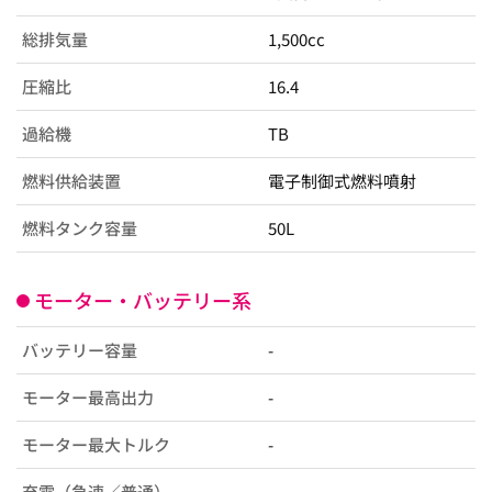
総排気量
1,500cc
圧縮比
16.4
過給機
TB
燃料供給装置
電子制御式燃料噴射
燃料タンク容量
50L
モーター・バッテリー系
バッテリー容量
-
モーター最高出力
-
モーター最大トルク
-
充電（急速／普通）
-