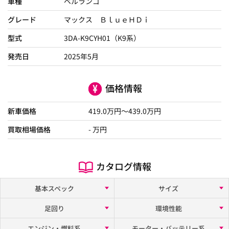
車種
ベルランゴ
グレード
マックス ＢｌｕｅＨＤｉ
型式
3DA-K9CYH01（K9系）
発売日
2025年5月
価格情報
新車価格
419.0
万円～
439.0
万円
買取相場価格
- 万円
カタログ情報
基本スペック
サイズ
足回り
環境性能
エンジン・燃料系
モーター・バッテリー系