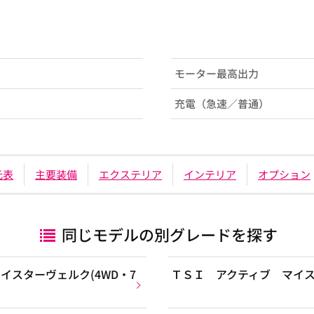
モーター最高出力
充電（急速／普通）
元表
主要装備
エクステリア
インテリア
オプション
同じモデルの別グレードを探す
スターヴェルク(4WD・7
ＴＳＩ アクティブ マイスタ