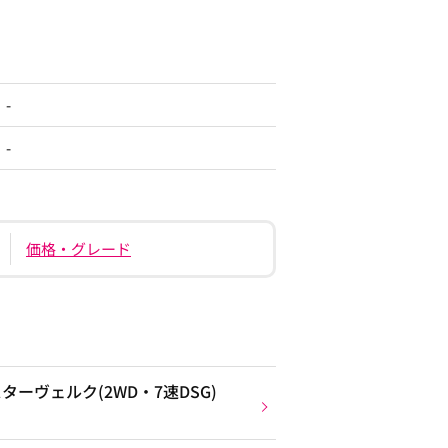
-
-
価格・グレード
ーヴェルク(2WD・7速DSG)