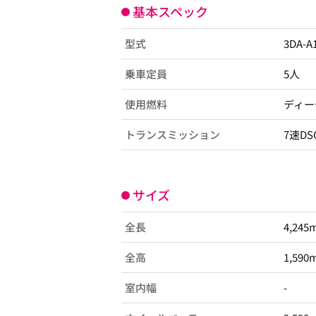
基本スペック
型式
3DA-
乗車定員
5人
使用燃料
ディー
トランスミッション
7速DS
サイズ
全長
4,245
全高
1,590
室内幅
-