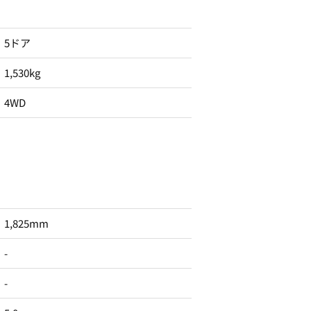
5ドア
1,530kg
4WD
1,825mm
-
-