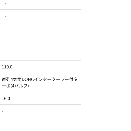
-
-
110.0
直列4気筒DOHCインタークーラー付タ
ーボ(4バルブ)
16.0
-