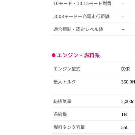
10モード・10.15モード燃費
-
JC08モード一充電走行距離
-
適合規制・認定レベル値
−
エンジン・燃料系
エンジン型式
DXR
最大トルク
360.0
総排気量
2,000c
過給機
TB
燃料タンク容量
55L