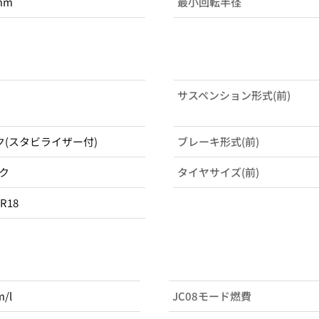
mm
最小回転半径
サスペンション形式(前)
ク(スタビライザー付)
ブレーキ形式(前)
ク
タイヤサイズ(前)
0R18
m/l
JC08モード燃費