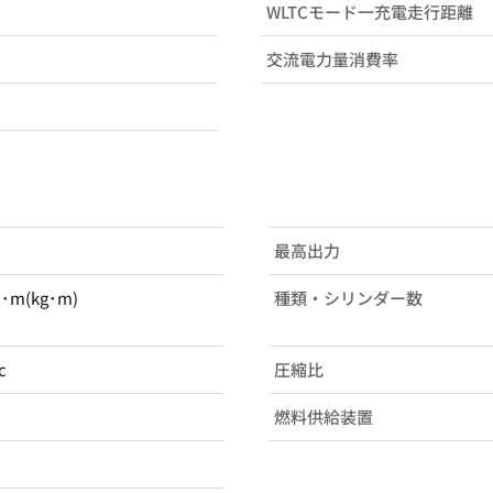
WLTCモード一充電走行距離
交流電力量消費率
最高出力
N･m(kg･m)
種類・シリンダー数
c
圧縮比
燃料供給装置