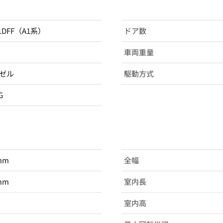
A1DFF（A1系）
ドア数
車両重量
ゼル
駆動方式
G
mm
全幅
mm
室内長
室内高