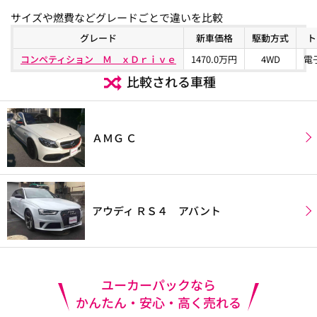
サイズや燃費などグレードごとで違いを比較
グレード
新車価格
駆動方式
ト
コンペティション Ｍ ｘＤｒｉｖｅ
1470.0万円
4WD
電
比較される車種
ＡＭＧ Ｃ
アウディ ＲＳ４ アバント
ユーカーパックなら
かんたん・安心・高く売れる