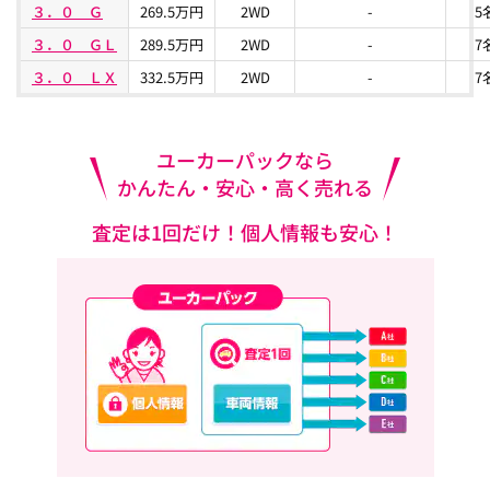
３．０ Ｇ
269.5万円
2WD
-
5
３．０ ＧＬ
289.5万円
2WD
-
7
３．０ ＬＸ
332.5万円
2WD
-
7
ユーカーパックなら
かんたん・安心・高く売れる
査定は1回だけ！個人情報も安心！