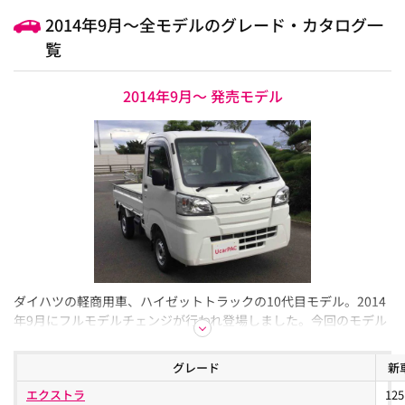
2014年9月～全モデルのグレード・カタログ一
覧
2014年9月～ 発売モデル
ダイハツの軽商用車、ハイゼットトラックの10代目モデル。2014
年9月にフルモデルチェンジが行われ登場しました。今回のモデル
は、前モデルから15年ぶりのフルモデルチェンジということもあ
り、基本性能や利便性が大きく向上しています。農林水産省の「農
グレード
新
業女子プロジェクト」との連携し生まれた、「農業女子パック」
エクストラ
12
などの女性視点を盛り込んだ装備などが選べるパックオプション