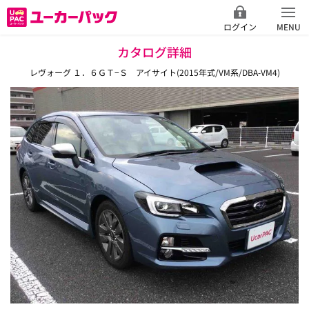
ログイン
MENU
カタログ詳細
レヴォーグ １．６ＧＴ−Ｓ アイサイト(2015年式/VM系/DBA-VM4)