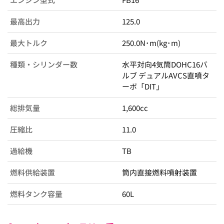
最高出力
125.0
最大トルク
250.0N･m(kg･m)
種類・シリンダー数
水平対向4気筒DOHC16バ
ルブ デュアルAVCS直噴タ
ーボ「DIT」
総排気量
1,600cc
圧縮比
11.0
過給機
TB
燃料供給装置
筒内直接燃料噴射装置
燃料タンク容量
60L