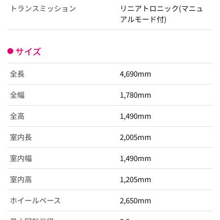
トランスミッション
リニアトロニック(マニュ
アルモード付)
サイズ
全長
4,690mm
全幅
1,780mm
全高
1,490mm
室内長
2,005mm
室内幅
1,490mm
室内高
1,205mm
ホイールベース
2,650mm