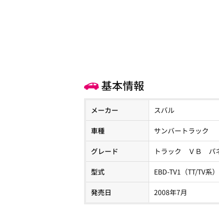
基本情報
メーカー
スバル
車種
サンバートラック
グレード
トラック ＶＢ パ
型式
EBD-TV1（TT/TV系）
発売日
2008年7月