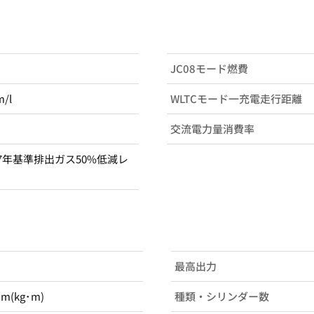
JC08モード燃費
m/l
WLTCモード一充電走行距離
交流電力量消費率
7年基準排出ガス50%低減レ
最高出力
･m(kg･m)
種類・シリンダー数