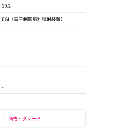
10.2
EGI（電子制御燃料噴射装置）
-
-
価格・グレード