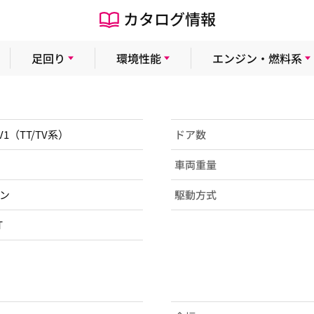
カタログ情報
足回り
環境性能
エンジン・燃料系
TV1（TT/TV系）
ドア数
車両重量
ン
駆動方式
T