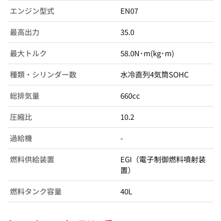
エンジン型式
EN07
最高出力
35.0
最大トルク
58.0N･m(kg･m)
種類・シリンダー数
水冷直列4気筒SOHC
総排気量
660cc
圧縮比
10.2
過給機
-
燃料供給装置
EGI（電子制御燃料噴射装
置）
燃料タンク容量
40L