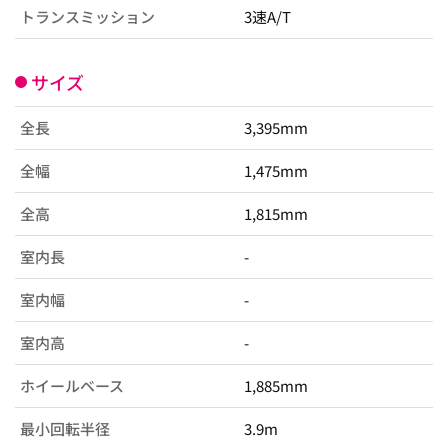
トランスミッション
3速A/T
サイズ
全長
3,395mm
全幅
1,475mm
全高
1,815mm
室内長
-
室内幅
-
室内高
-
ホイールベース
1,885mm
最小回転半径
3.9m