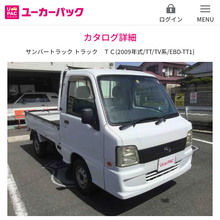
ログイン
MENU
カタログ詳細
サンバートラック トラック ＴＣ(2009年式/TT/TV系/EBD-TT1)