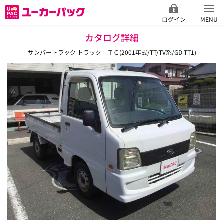
ログイン
MENU
カタログ詳細
サンバートラック トラック ＴＣ(2001年式/TT/TV系/GD-TT1)