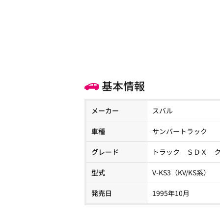
基本情報
メーカー
スバル
車種
サンバートラック
グレード
トラック ＳＤＸ 
型式
V-KS3（KV/KS系）
発売日
1995年10月