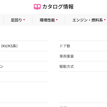
カタログ情報
足回り
環境性能
エンジン・燃料系
3（KV/KS系）
ドア数
車両重量
ン
駆動方式