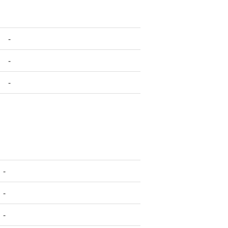
-
-
-
-
-
-