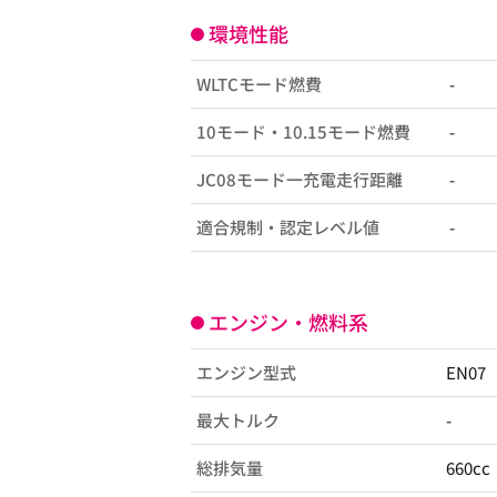
環境性能
WLTCモード燃費
-
10モード・10.15モード燃費
-
JC08モード一充電走行距離
-
適合規制・認定レベル値
-
エンジン・燃料系
エンジン型式
EN07
最大トルク
-
総排気量
660cc