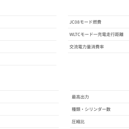
JC08モード燃費
WLTCモード一充電走行距離
交流電力量消費率
最高出力
種類・シリンダー数
圧縮比