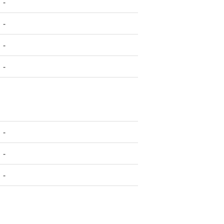
-
-
-
-
-
-
-