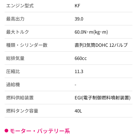
エンジン型式
KF
最高出力
39.0
最大トルク
60.0N･m(kg･m)
種類・シリンダー数
直列3気筒DOHC 12バルブ
総排気量
660cc
圧縮比
11.3
過給機
-
燃料供給装置
EGI(電子制御燃料噴射装置)
燃料タンク容量
40L
モーター・バッテリー系