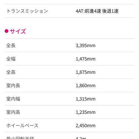
トランスミッション
4AT:前進4速 後退1速
サイズ
全長
3,395mm
全幅
1,475mm
全高
1,875mm
室内長
1,860mm
室内幅
1,315mm
室内高
1,235mm
ホイールベース
2,450mm
最小回転半径
4.2m