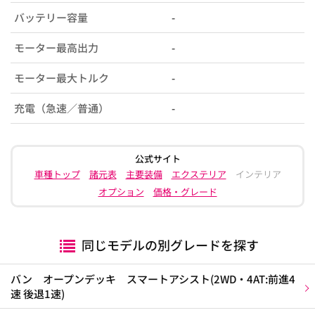
バッテリー容量
-
モーター最高出力
-
モーター最大トルク
-
充電（急速／普通）
-
公式サイト
車種トップ
諸元表
主要装備
エクステリア
インテリア
オプション
価格・グレード
同じモデルの別グレードを探す
バン オープンデッキ スマートアシスト(2WD・4AT:前進4
速 後退1速)