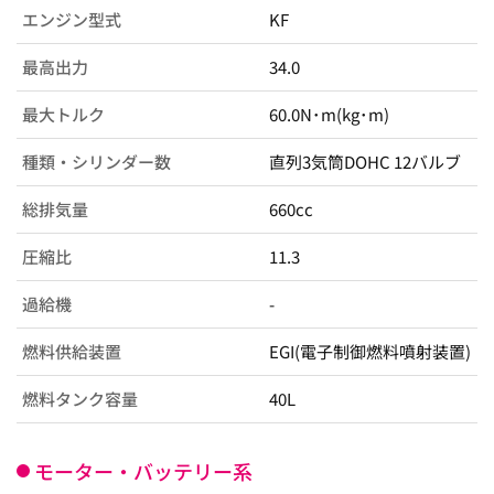
エンジン型式
KF
最高出力
34.0
最大トルク
60.0N･m(kg･m)
種類・シリンダー数
直列3気筒DOHC 12バルブ
総排気量
660cc
圧縮比
11.3
過給機
-
燃料供給装置
EGI(電子制御燃料噴射装置)
燃料タンク容量
40L
モーター・バッテリー系