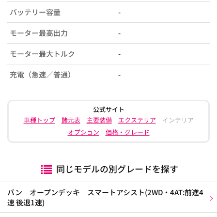
バッテリー容量
-
モーター最高出力
-
モーター最大トルク
-
充電（急速／普通）
-
公式サイト
車種トップ
諸元表
主要装備
エクステリア
インテリア
オプション
価格・グレード
同じモデルの別グレードを探す
バン オープンデッキ スマートアシスト(2WD・4AT:前進4
速 後退1速)