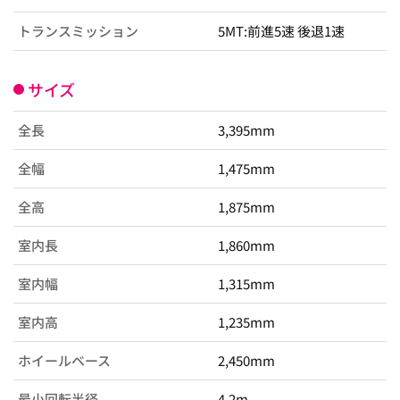
トランスミッション
5MT:前進5速 後退1速
サイズ
全長
3,395mm
全幅
1,475mm
全高
1,875mm
室内長
1,860mm
室内幅
1,315mm
室内高
1,235mm
ホイールベース
2,450mm
最小回転半径
4.2m