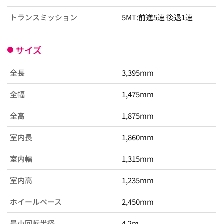
トランスミッション
5MT:前進5速 後退1速
サイズ
全長
3,395mm
全幅
1,475mm
全高
1,875mm
室内長
1,860mm
室内幅
1,315mm
室内高
1,235mm
ホイールベース
2,450mm
最小回転半径
4.2m