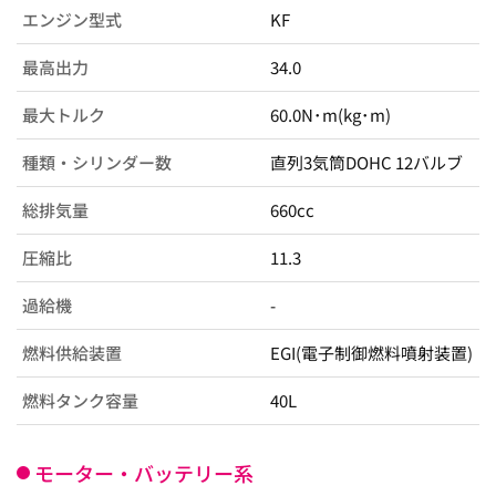
エンジン型式
KF
最高出力
34.0
最大トルク
60.0N･m(kg･m)
種類・シリンダー数
直列3気筒DOHC 12バルブ
総排気量
660cc
圧縮比
11.3
過給機
-
燃料供給装置
EGI(電子制御燃料噴射装置)
燃料タンク容量
40L
モーター・バッテリー系