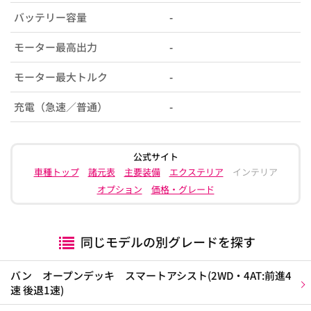
バッテリー容量
-
モーター最高出力
-
モーター最大トルク
-
充電（急速／普通）
-
公式サイト
車種トップ
諸元表
主要装備
エクステリア
インテリア
オプション
価格・グレード
同じモデルの別グレードを探す
バン オープンデッキ スマートアシスト(2WD・4AT:前進4
速 後退1速)