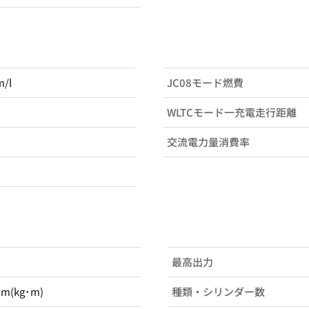
m/l
JC08モード燃費
WLTCモード一充電走行距離
交流電力量消費率
最高出力
･m(kg･m)
種類・シリンダー数