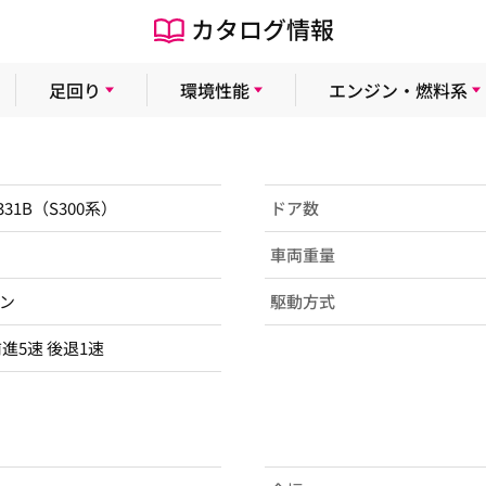
カタログ情報
足回り
環境性能
エンジン・燃料系
S331B（S300系）
ドア数
車両重量
ン
駆動方式
前進5速 後退1速