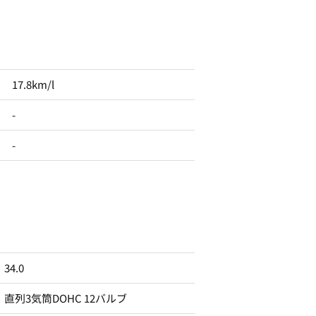
17.8km/l
-
-
34.0
直列3気筒DOHC 12バルブ