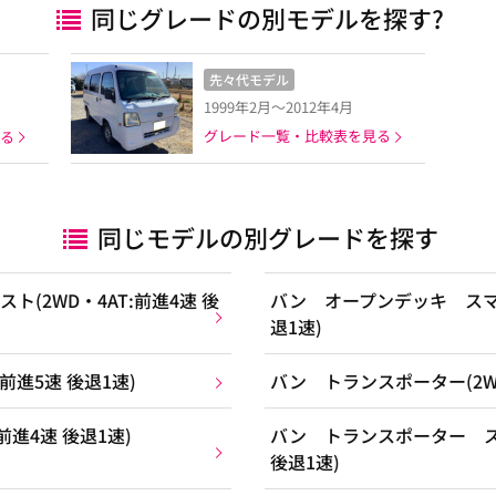
同じグレードの別モデルを探す?
先々代モデル
1999年2月～2012年4月
グレード一覧・比較表を見る
る
同じモデルの別グレードを探す
(2WD・4AT:前進4速 後
バン オープンデッキ スマー
退1速)
前進5速 後退1速)
バン トランスポーター(2WD
前進4速 後退1速)
バン トランスポーター スマ
後退1速)