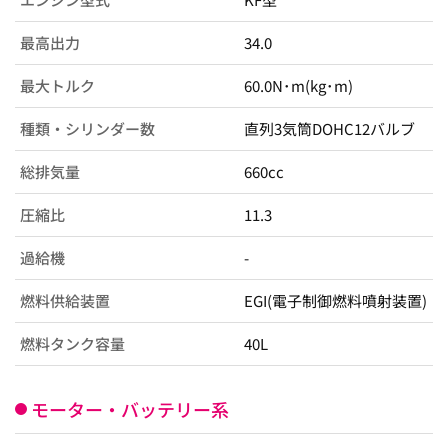
最高出力
34.0
最大トルク
60.0N･m(kg･m)
種類・シリンダー数
直列3気筒DOHC12バルブ
総排気量
660cc
圧縮比
11.3
過給機
-
燃料供給装置
EGI(電子制御燃料噴射装置)
燃料タンク容量
40L
モーター・バッテリー系