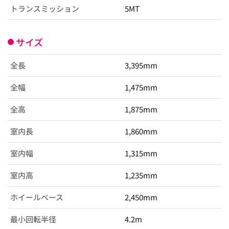
トランスミッション
5MT
サイズ
全長
3,395mm
全幅
1,475mm
全高
1,875mm
室内長
1,860mm
室内幅
1,315mm
室内高
1,235mm
ホイールベース
2,450mm
最小回転半径
4.2m