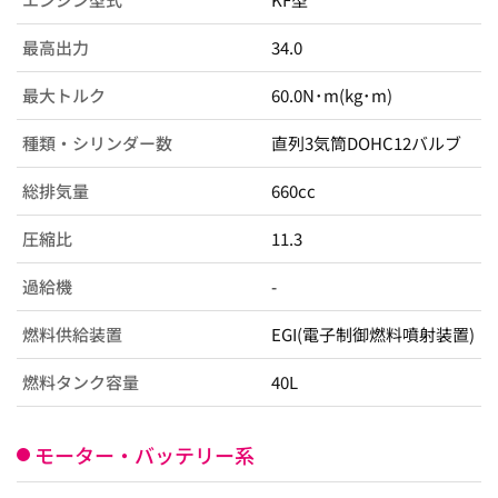
最高出力
34.0
最大トルク
60.0N･m(kg･m)
種類・シリンダー数
直列3気筒DOHC12バルブ
総排気量
660cc
圧縮比
11.3
過給機
-
燃料供給装置
EGI(電子制御燃料噴射装置)
燃料タンク容量
40L
モーター・バッテリー系