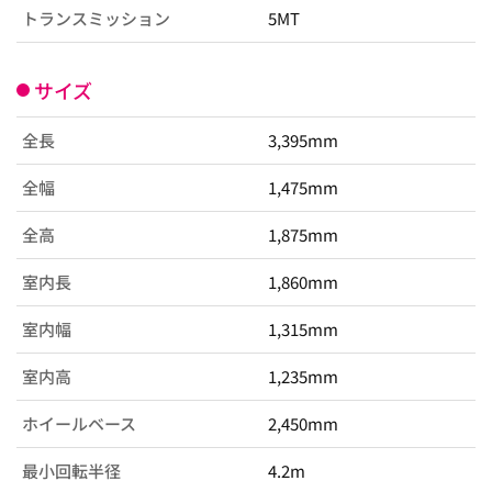
トランスミッション
5MT
サイズ
全長
3,395mm
全幅
1,475mm
全高
1,875mm
室内長
1,860mm
室内幅
1,315mm
室内高
1,235mm
ホイールベース
2,450mm
最小回転半径
4.2m