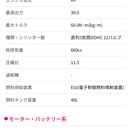
最高出力
39.0
最大トルク
60.0N･m(kg･m)
種類・シリンダー数
直列3気筒DOHC 12バルブ
総排気量
660cc
圧縮比
11.3
過給機
-
燃料供給装置
EGI(電子制御燃料噴射装置)
燃料タンク容量
40L
モーター・バッテリー系