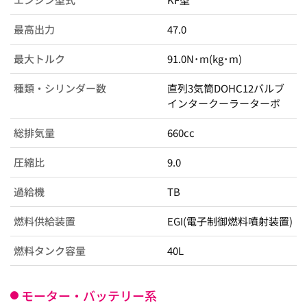
最高出力
47.0
最大トルク
91.0N･m(kg･m)
種類・シリンダー数
直列3気筒DOHC12バルブ
インタークーラーターボ
総排気量
660cc
圧縮比
9.0
過給機
TB
燃料供給装置
EGI(電子制御燃料噴射装置)
燃料タンク容量
40L
モーター・バッテリー系