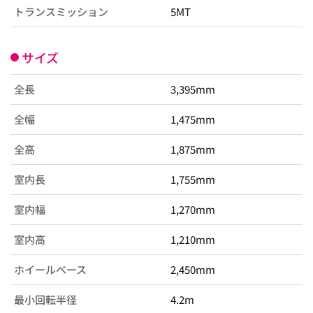
トランスミッション
5MT
サイズ
全長
3,395mm
全幅
1,475mm
全高
1,875mm
室内長
1,755mm
室内幅
1,270mm
室内高
1,210mm
ホイールベース
2,450mm
最小回転半径
4.2m