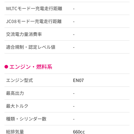
WLTCモード一充電走行距離
-
JC08モード一充電走行距離
-
交流電力量消費率
-
適合規制・認定レベル値
-
エンジン・燃料系
エンジン型式
EN07
最高出力
-
最大トルク
-
種類・シリンダー数
-
総排気量
660cc