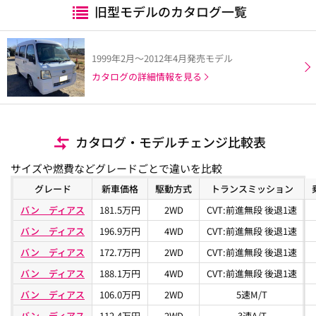
旧型モデルのカタログ一覧
1999年2月～2012年4月発売モデル
カタログの詳細情報を見る
カタログ・モデルチェンジ比較表
サイズや燃費などグレードごとで違いを比較
グレード
新車価格
駆動方式
トランスミッション
バン ディアス
181.5万円
2WD
CVT:前進無段 後退1速
バン ディアス
196.9万円
4WD
CVT:前進無段 後退1速
バン ディアス
172.7万円
2WD
CVT:前進無段 後退1速
バン ディアス
188.1万円
4WD
CVT:前進無段 後退1速
バン ディアス
106.0万円
2WD
5速M/T
バン ディアス
112.4万円
2WD
3速A/T