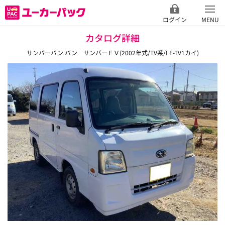
ログイン
MENU
カタログ詳細
サンバーバン バン サンバーＥＶ(2002年式/TV系/LE-TV1カイ)