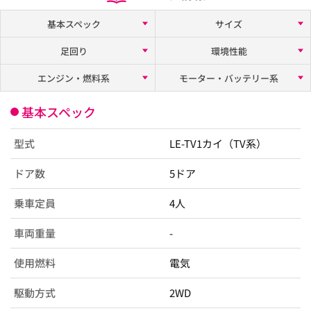
基本スペック
サイズ
足回り
環境性能
エンジン・燃料系
モーター・バッテリー系
基本スペック
型式
LE-TV1カイ（TV系）
ドア数
5ドア
乗車定員
4人
車両重量
-
使用燃料
電気
駆動方式
2WD