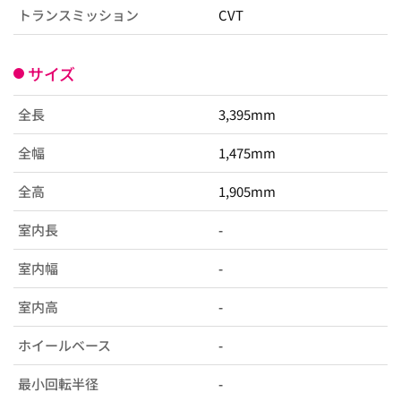
トランスミッション
CVT
サイズ
全長
3,395mm
全幅
1,475mm
全高
1,905mm
室内長
-
室内幅
-
室内高
-
ホイールベース
-
最小回転半径
-