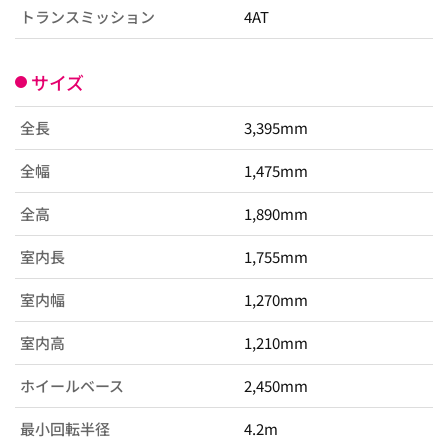
トランスミッション
4AT
サイズ
全長
3,395mm
全幅
1,475mm
全高
1,890mm
室内長
1,755mm
室内幅
1,270mm
室内高
1,210mm
ホイールベース
2,450mm
最小回転半径
4.2m