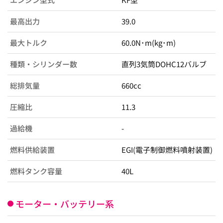
最高出力
39.0
最大トルク
60.0N･m(kg･m)
種類・シリンダー数
直列3気筒DOHC12バルブ
総排気量
660cc
圧縮比
11.3
過給機
-
燃料供給装置
EGI(電子制御燃料噴射装置)
燃料タンク容量
40L
モーター・バッテリー系