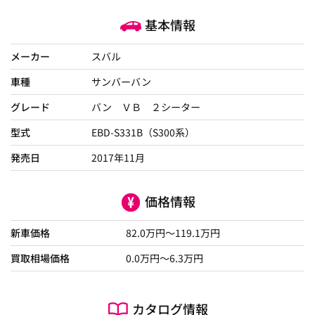
基本情報
メーカー
スバル
車種
サンバーバン
グレード
バン ＶＢ ２シーター
型式
EBD-S331B（S300系）
発売日
2017年11月
価格情報
新車価格
82.0
万円～
119.1
万円
買取相場価格
0.0
万円〜
6.3
万円
カタログ情報