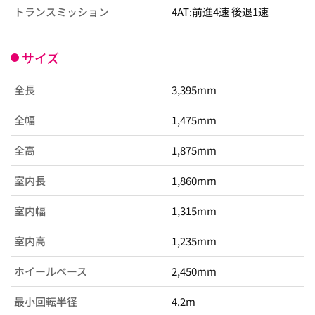
トランスミッション
4AT:前進4速 後退1速
サイズ
全長
3,395mm
全幅
1,475mm
全高
1,875mm
室内長
1,860mm
室内幅
1,315mm
室内高
1,235mm
ホイールベース
2,450mm
最小回転半径
4.2m