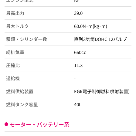
最高出力
39.0
最大トルク
60.0N･m(kg･m)
種類・シリンダー数
直列3気筒DOHC 12バルブ
総排気量
660cc
圧縮比
11.3
過給機
-
燃料供給装置
EGI(電子制御燃料噴射装置)
燃料タンク容量
40L
モーター・バッテリー系