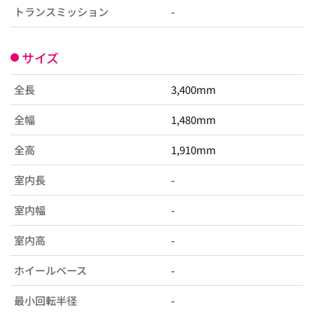
トランスミッション
-
サイズ
全長
3,400mm
全幅
1,480mm
全高
1,910mm
室内長
-
室内幅
-
室内高
-
ホイールベース
-
最小回転半径
-