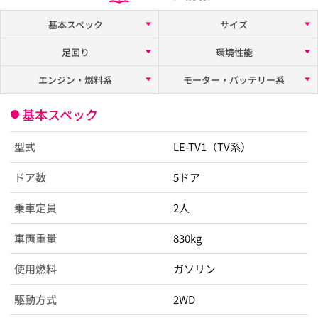
基本スペック
サイズ
足回り
環境性能
エンジン・燃料系
モーター・バッテリー系
基本スペック
型式
LE-TV1（TV系）
ドア数
5ドア
乗車定員
2人
車両重量
830kg
使用燃料
ガソリン
駆動方式
2WD