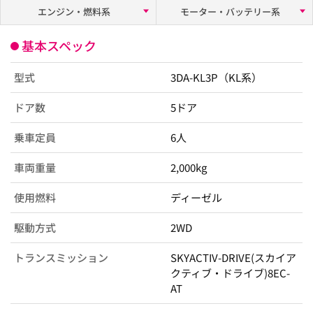
エンジン・燃料系
モーター・バッテリー系
基本スペック
型式
3DA-KL3P（KL系）
ドア数
5ドア
乗車定員
6人
車両重量
2,000kg
使用燃料
ディーゼル
駆動方式
2WD
トランスミッション
SKYACTIV-DRIVE(スカイア
クティブ・ドライブ)8EC-
AT