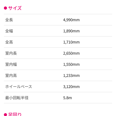
サイズ
全長
4,990mm
全幅
1,890mm
全高
1,710mm
室内長
2,650mm
室内幅
1,550mm
室内高
1,233mm
ホイールベース
3,120mm
最小回転半径
5.8m
足回り