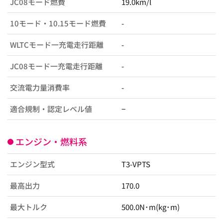
JC08モード燃費
19.0km/l
10モード・10.15モード燃費
-
WLTCモード一充電走行距離
-
JC08モード一充電走行距離
-
交流電力量消費率
-
適合規制・認定レベル値
−
エンジン・燃料系
エンジン型式
T3-VPTS
最高出力
170.0
最大トルク
500.0N･m(kg･m)