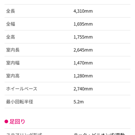
全長
4,310mm
全幅
1,695mm
全高
1,755mm
室内長
2,645mm
室内幅
1,470mm
室内高
1,280mm
ホイールベース
2,740mm
最小回転半径
5.2m
足回り
ステアリング形式
ラック・ピニオン式(電動