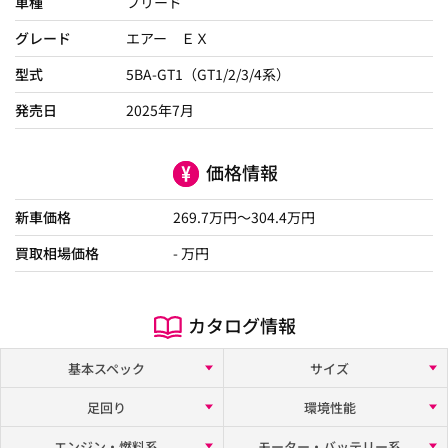
車種
フリード
グレード
エアー ＥＸ
型式
5BA-GT1（GT1/2/3/4系）
発売日
2025年7月
価格情報
新車価格
269.7
万円～
304.4
万円
買取相場価格
- 万円
カタログ情報
基本スペック
サイズ
足回り
環境性能
エンジン・燃料系
モーター・バッテリー系