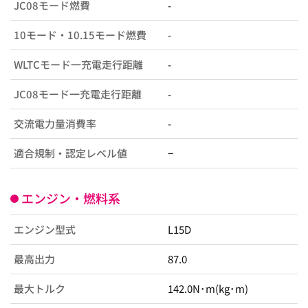
JC08モード燃費
-
10モード・10.15モード燃費
-
WLTCモード一充電走行距離
-
JC08モード一充電走行距離
-
交流電力量消費率
-
適合規制・認定レベル値
−
エンジン・燃料系
エンジン型式
L15D
最高出力
87.0
最大トルク
142.0N･m(kg･m)