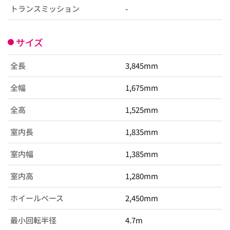
トランスミッション
-
サイズ
全長
3,845mm
全幅
1,675mm
全高
1,525mm
室内長
1,835mm
室内幅
1,385mm
室内高
1,280mm
ホイールベース
2,450mm
最小回転半径
4.7m