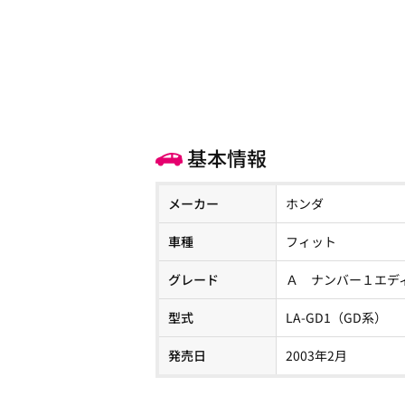
基本情報
メーカー
ホンダ
車種
フィット
グレード
Ａ ナンバー１エデ
型式
LA-GD1（GD系）
発売日
2003年2月