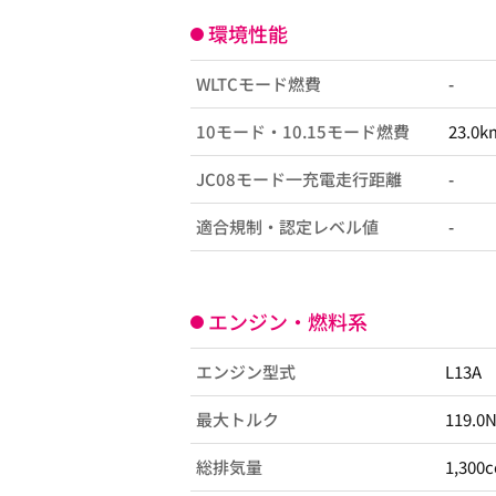
環境性能
WLTCモード燃費
-
10モード・10.15モード燃費
23.0k
JC08モード一充電走行距離
-
適合規制・認定レベル値
-
エンジン・燃料系
エンジン型式
L13A
最大トルク
119.0
総排気量
1,300c