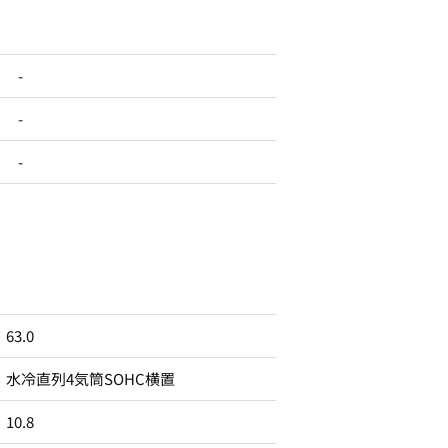
-
-
-
63.0
水冷直列4気筒SOHC横置
10.8