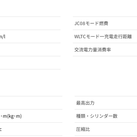
JC08モード燃費
m/l
WLTCモード一充電走行距離
交流電力量消費率
最高出力
N･m(kg･m)
種類・シリンダー数
c
圧縮比