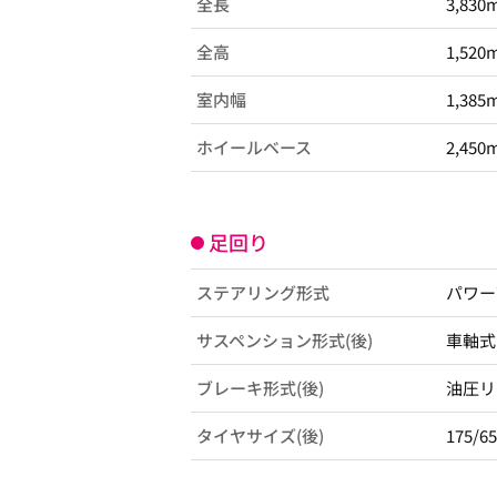
全長
3,830
全高
1,520
室内幅
1,385
ホイールベース
2,450
足回り
ステアリング形式
パワー
サスペンション形式(後)
車軸式
ブレーキ形式(後)
油圧リ
タイヤサイズ(後)
175/6