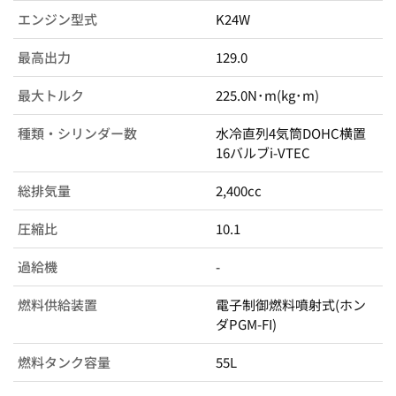
エンジン型式
K24W
最高出力
129.0
最大トルク
225.0N･m(kg･m)
種類・シリンダー数
水冷直列4気筒DOHC横置
16バルブi-VTEC
総排気量
2,400cc
圧縮比
10.1
過給機
-
燃料供給装置
電子制御燃料噴射式(ホン
ダPGM-FI)
燃料タンク容量
55L