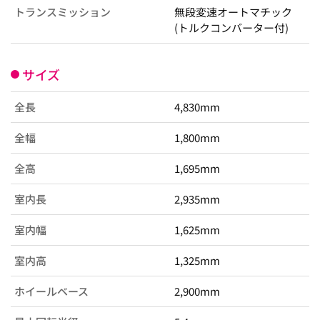
トランスミッション
無段変速オートマチック
(トルクコンバーター付)
サイズ
全長
4,830mm
全幅
1,800mm
全高
1,695mm
室内長
2,935mm
室内幅
1,625mm
室内高
1,325mm
ホイールベース
2,900mm