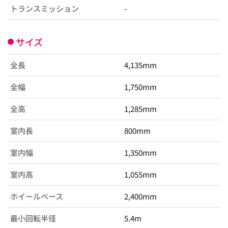
トランスミッション
-
サイズ
全長
4,135mm
全幅
1,750mm
全高
1,285mm
室内長
800mm
室内幅
1,350mm
室内高
1,055mm
ホイールベース
2,400mm
最小回転半径
5.4m