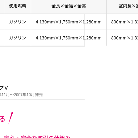
使用燃料
全長×全幅×全高
室内長×
ガソリン
4,130mm×1,750mm×1,280mm
800mm×1,3
ガソリン
4,130mm×1,750mm×1,280mm
800mm×1,3
プＶ
5年11月～2007年10月発売
る
安心・安全な取引の仕組み