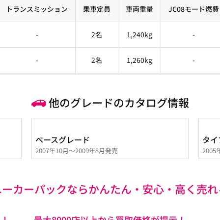
トランスミッション
乗車定員
車両重量
JC08モード燃費
-
2名
1,240kg
-
-
2名
1,260kg
-
他のグレードのカタログ情報
ベースグレード
タイ
2007年10月～2009年8月発売
200
ユーカーパックなら
かんたん・安心・高く売れ
心！
最大8000店以上から買取価格が提示！