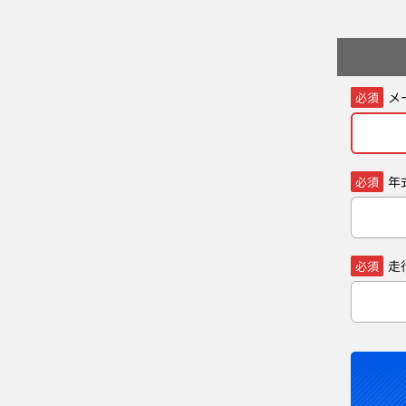
メ
必須
年
必須
走
必須