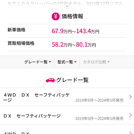
ＮＴ１００クリッパーの2代目モデル。2013年12月にフル
モデルチェンジが行われ登場しました。今回のモデルの特
価格情報
徴はOEM元である三菱の軽商用車撤退に伴い、NV100クリ
ッパーと共にモデルチェンジとなりました。ホイールベー
スを短くすることで最小回転半径3.6mと小回りが利きなが
新車価格
67.9
143.4
万円～
万円
ら、荷台の拡大、床面をフラット、低床化で使い勝手は大
幅に向上しています。スズキ キャリイのOEM供給を受け
買取相場価格
58.2
80.1
万円〜
万円
る車種でマツダ スクラムトラックなども姉妹車になりま
す。グレードは「DX」「GX」にハイルーフ仕様やAT/MT、
ターボなどが選べます。オーテックによる商用特装車の保
グレード一覧
型式一覧
カタログ比較
冷、冷凍、ダンプなどもあり、メーカー希望小売価格は
811,650円～1,199,100円（※特装車除く）となっていま
す。
グレード一覧
４ＷＤ ＤＸ セーフティパッケ
ージ
2019年9月～2024年5月発売
ＤＸ セーフティパッケージ
2019年9月～2024年5月発売
４ＷＤ ＤＸ