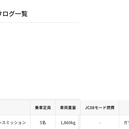
カタログ一覧
乗車定員
車両重量
JC08モード燃費
ンスミッション
5名
1,860kg
-
ガ