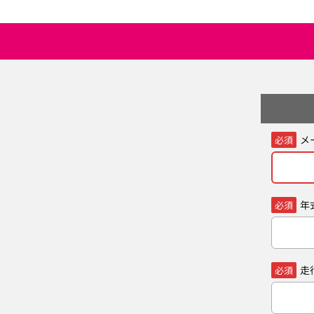
メ
必須
年
必須
走
必須