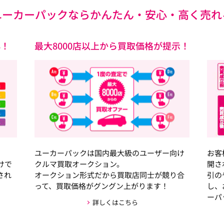
ユーカーパックなら
かんたん・安心・高く売れ
心！
最大8000店以上から買取価格が提示！
ユーカーパックは国内最大級のユーザー向け
お客
けで
クルマ買取オークション。
開さ
され
オークション形式だから買取店同士が競り合
引の
って、買取価格がグングン上がります！
し、
ーパ
詳しくはこちら