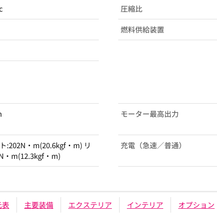
c
圧縮比
燃料供給装置
h
モーター最高出力
:202N・m(20.6kgf・m) リ
充電（急速／普通）
N・m(12.3kgf・m)
元表
主要装備
エクステリア
インテリア
オプション