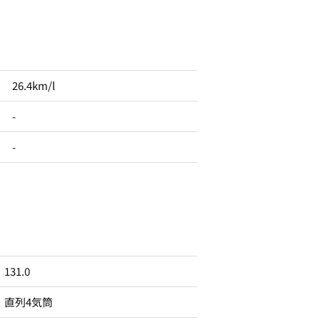
26.4km/l
-
-
131.0
直列4気筒