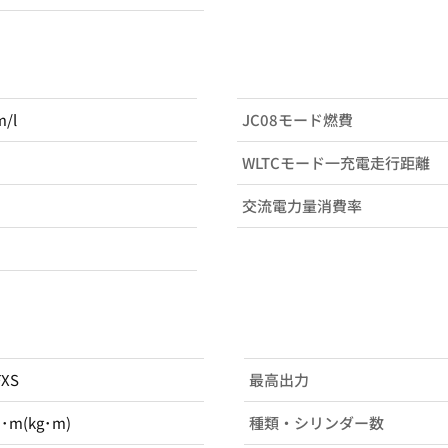
m/l
JC08モード燃費
WLTCモード一充電走行距離
交流電力量消費率
FXS
最高出力
N･m(kg･m)
種類・シリンダー数