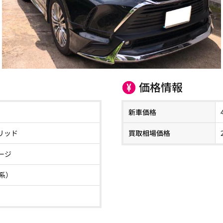
価格情報
新車価格
リッド
買取相場価格
ージ
0系）