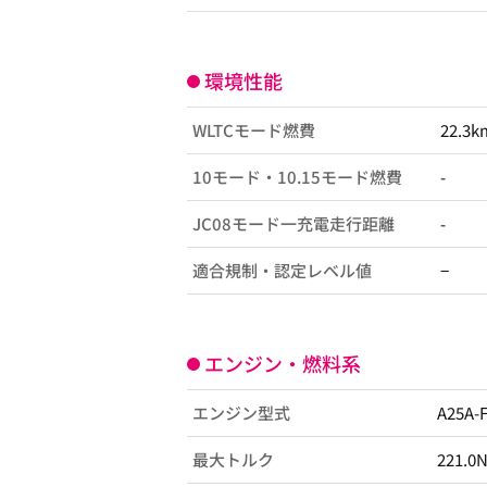
環境性能
WLTCモード燃費
22.3k
10モード・10.15モード燃費
-
JC08モード一充電走行距離
-
適合規制・認定レベル値
−
エンジン・燃料系
エンジン型式
A25A-
最大トルク
221.0