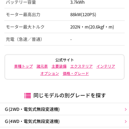
バッテリー容量
3.7kWh
モーター最高出力
88kW(120PS)
モーター最大トルク
202N・m(20.6kgf・m)
充電（急速／普通）
-
公式サイト
車種トップ
諸元表
主要装備
エクステリア
インテリア
オプション
価格・グレード
同じモデルの別グレードを探す
Ｇ(2WD・電気式無段変速機)
Ｇ(4WD・電気式無段変速機)