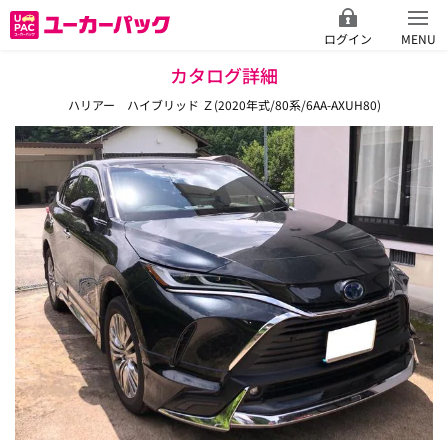
ログイン
MENU
カタログ詳細
ハリアー ハイブリッド Ｚ(2020年式/80系/6AA-AXUH80)