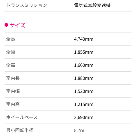
トランスミッション
電気式無段変速機
サイズ
全長
4,740mm
全幅
1,855mm
全高
1,660mm
室内長
1,880mm
室内幅
1,520mm
室内高
1,215mm
ホイールベース
2,690mm
最小回転半径
5.7m