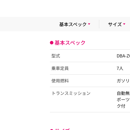
基本スペック
サイズ
基本スペック
型式
DBA-
乗車定員
7人
使用燃料
ガソリ
トランスミッション
自動無段
ポーツ
ク付