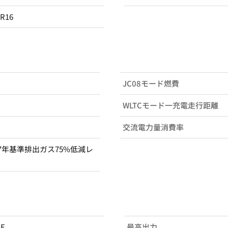
5R16
JC08モード燃費
WLTCモード一充電走行距離
交流電力量消費率
7年基準排出ガス75%低減レ
AE
最高出力