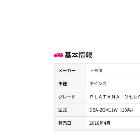
基本情報
メーカー
トヨタ
車種
アイシス
グレード
ＰＬＡＴＡＮＡ Ｖセレ
型式
DBA-ZGM11W（10系）
発売日
2016年4月