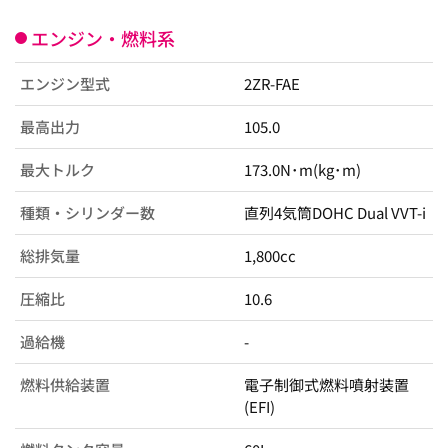
エンジン・燃料系
エンジン型式
2ZR-FAE
最高出力
105.0
最大トルク
173.0N･m(kg･m)
種類・シリンダー数
直列4気筒DOHC Dual VVT-i
総排気量
1,800cc
圧縮比
10.6
過給機
-
燃料供給装置
電子制御式燃料噴射装置
(EFI)