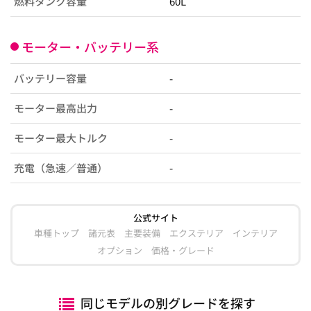
燃料タンク容量
60L
モーター・バッテリー系
バッテリー容量
-
モーター最高出力
-
モーター最大トルク
-
充電（急速／普通）
-
公式サイト
車種トップ
諸元表
主要装備
エクステリア
インテリア
オプション
価格・グレード
同じモデルの別グレードを探す