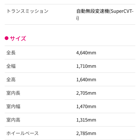
トランスミッション
自動無段変速機(SuperCVT-
i)
サイズ
全長
4,640mm
全幅
1,710mm
全高
1,640mm
室内長
2,705mm
室内幅
1,470mm
室内高
1,315mm
ホイールベース
2,785mm