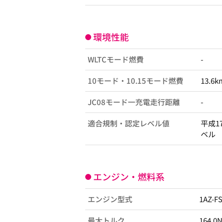
環境性能
WLTCモード燃費
-
10モード・10.15モード燃費
13.6k
JC08モード一充電走行距離
-
適合規制・認定レベル値
平成1
ベル
エンジン・燃料系
エンジン型式
1AZ-F
最大トルク
164.0