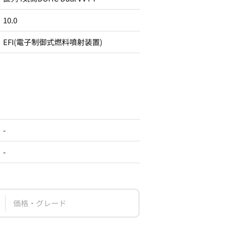
10.0
EFI(電子制御式燃料噴射装置)
-
-
価格・グレード