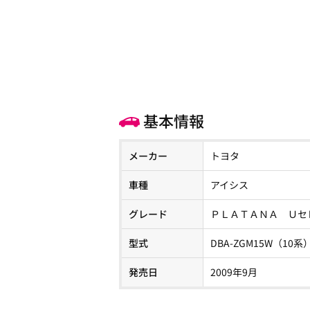
基本情報
メーカー
トヨタ
車種
アイシス
グレード
ＰＬＡＴＡＮＡ Ｕセ
型式
DBA-ZGM15W（10系
発売日
2009年9月