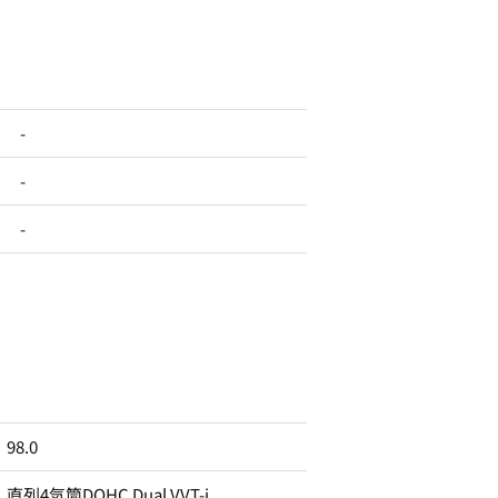
-
-
-
98.0
直列4気筒DOHC Dual VVT-i