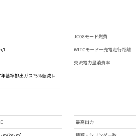
JC08モード燃費
m/l
WLTCモード一充電走行距離
交流電力量消費率
7年基準排出ガス75%低減レ
SE
最高出力
N･m(kg･m)
種類・シリンダー数