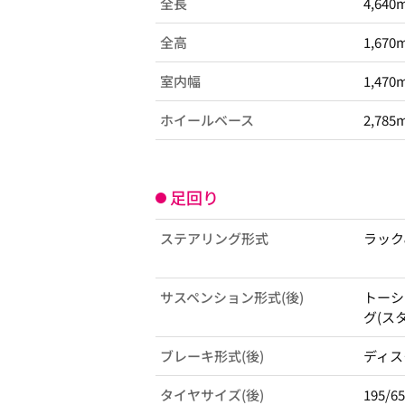
全長
4,640
全高
1,670
室内幅
1,470
ホイールベース
2,785
足回り
ステアリング形式
ラック
サスペンション形式(後)
トーシ
グ(ス
ブレーキ形式(後)
ディス
タイヤサイズ(後)
195/6