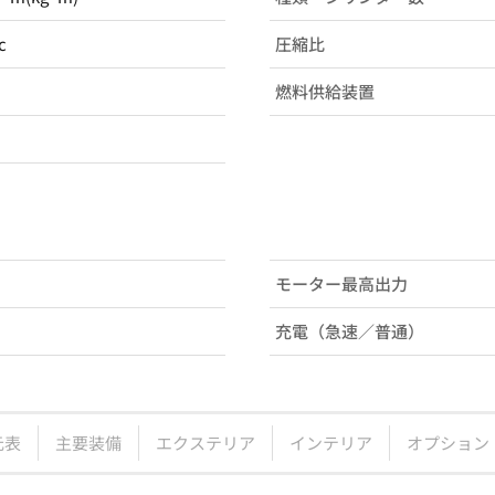
c
圧縮比
燃料供給装置
モーター最高出力
充電（急速／普通）
元表
主要装備
エクステリア
インテリア
オプション