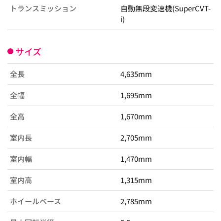
トランスミッション
自動無段変速機(SuperCVT-
i)
サイズ
全長
4,635mm
全幅
1,695mm
全高
1,670mm
室内長
2,705mm
室内幅
1,470mm
室内高
1,315mm
ホイールベース
2,785mm