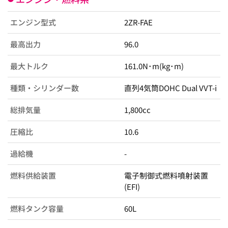
エンジン型式
2ZR-FAE
最高出力
96.0
最大トルク
161.0N･m(kg･m)
種類・シリンダー数
直列4気筒DOHC Dual VVT-i
総排気量
1,800cc
圧縮比
10.6
過給機
-
燃料供給装置
電子制御式燃料噴射装置
(EFI)
燃料タンク容量
60L