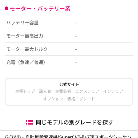
モーター・バッテリー系
バッテリー容量
-
モーター最高出力
-
モーター最大トルク
-
充電（急速／普通）
-
公式サイト
車種トップ
諸元表
主要装備
エクステリア
インテリア
オプション
価格・グレード
同じモデルの別グレードを探す
Ｇ(2WD・自動無段変速機(SuperCVT-i)+7速スポーツシーケン