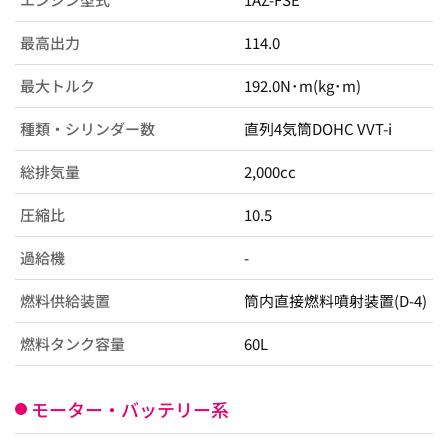
最高出力
114.0
最大トルク
192.0N･m(kg･m)
種類・シリンダー数
直列4気筒DOHC VVT-i
総排気量
2,000cc
圧縮比
10.5
過給機
-
燃料供給装置
筒内直接燃料噴射装置(D-4)
燃料タンク容量
60L
モーター・バッテリー系