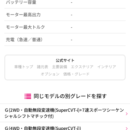
バッテリー容量
-
モーター最高出力
-
モーター最大トルク
-
充電（急速／普通）
-
公式サイト
車種トップ
諸元表
主要装備
エクステリア
インテリア
オプション
価格・グレード
同じモデルの別グレードを探す
Ｇ(2WD・自動無段変速機(SuperCVT-i)+7速スポーツシーケン
シャルシフトマチック付)
Ｇ(4WD・自動無段変速機(SuperCVT-i))