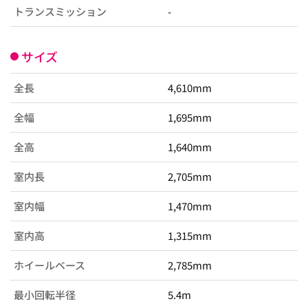
トランスミッション
-
サイズ
全長
4,610mm
全幅
1,695mm
全高
1,640mm
室内長
2,705mm
室内幅
1,470mm
室内高
1,315mm
ホイールベース
2,785mm
最小回転半径
5.4m