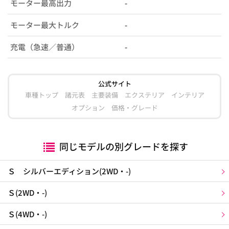
モーター最高出力
-
モーター最大トルク
-
充電（急速／普通）
-
公式サイト
車種トップ
諸元表
主要装備
エクステリア
インテリア
オプション
価格・グレード
同じモデルの別グレードを探す
Ｓ シルバーエディション(2WD・-)
Ｓ(2WD・-)
Ｓ(4WD・-)