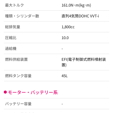
最大トルク
161.0N･m(kg･m)
種類・シリンダー数
直列4気筒DOHC VVT-i
総排気量
1,800cc
圧縮比
10.0
過給機
-
燃料供給装置
EFI(電子制御式燃料噴射装
置)
燃料タンク容量
45L
モーター・バッテリー系
バッテリー容量
-