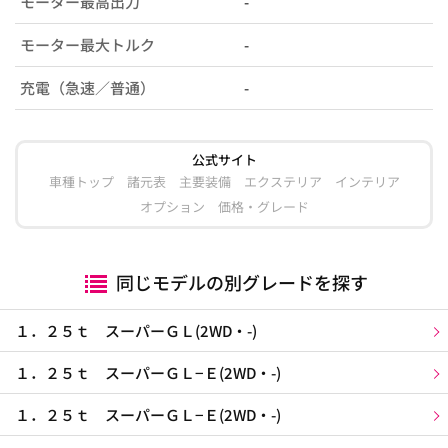
モーター最高出力
-
モーター最大トルク
-
充電（急速／普通）
-
公式サイト
車種トップ
諸元表
主要装備
エクステリア
インテリア
オプション
価格・グレード
同じモデルの別グレードを探す
１．２５ｔ スーパーＧＬ(2WD・-)
１．２５ｔ スーパーＧＬ−Ｅ(2WD・-)
１．２５ｔ スーパーＧＬ−Ｅ(2WD・-)