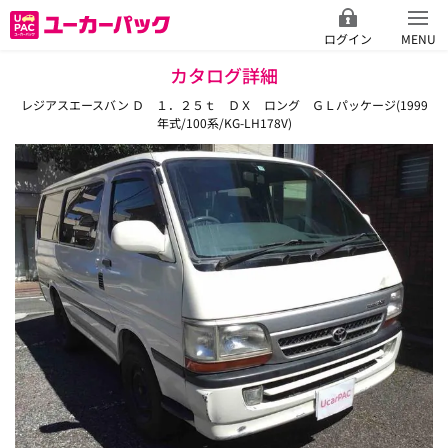
ログイン
MENU
カタログ詳細
レジアスエースバン Ｄ １．２５ｔ ＤＸ ロング ＧＬパッケージ(1999
年式/100系/KG-LH178V)