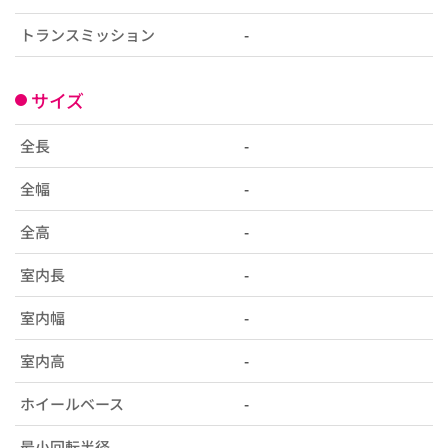
トランスミッション
-
サイズ
全長
-
全幅
-
全高
-
室内長
-
室内幅
-
室内高
-
ホイールベース
-
最小回転半径
-