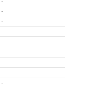
-
-
-
-
-
-
-