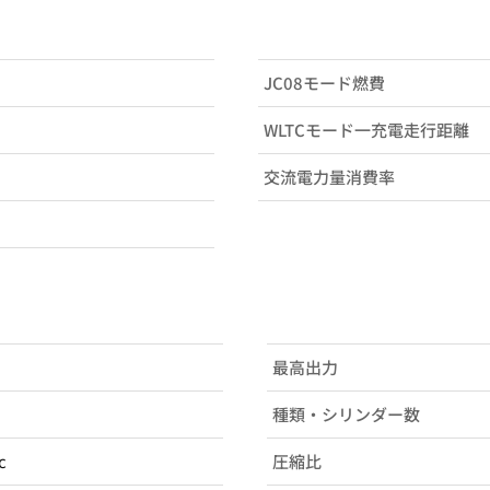
JC08モード燃費
WLTCモード一充電走行距離
交流電力量消費率
最高出力
種類・シリンダー数
c
圧縮比