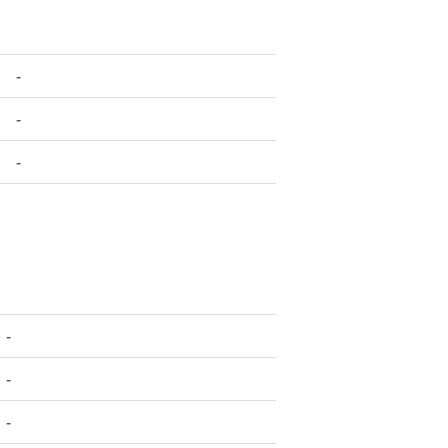
-
-
-
-
-
-