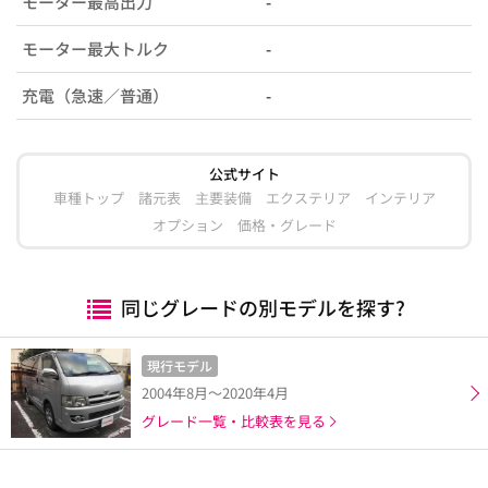
モーター最高出力
-
モーター最大トルク
-
充電（急速／普通）
-
公式サイト
車種トップ
諸元表
主要装備
エクステリア
インテリア
オプション
価格・グレード
同じグレードの別モデルを探す?
現行モデル
2004年8月～2020年4月
グレード一覧・比較表を見る