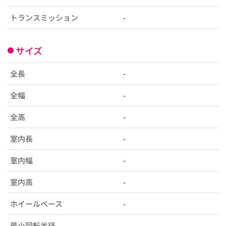
トランスミッション
-
サイズ
全長
-
全幅
-
全高
-
室内長
-
室内幅
-
室内高
-
ホイールベース
-
最小回転半径
-