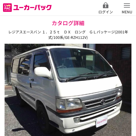
ログイン
MENU
カタログ詳細
レジアスエースバン １．２５ｔ ＤＸ ロング ＧＬパッケージ(2001年
式/100系/GE-RZH112V)